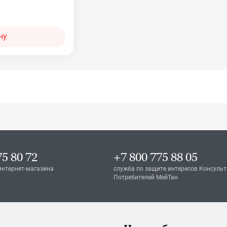
ну
75 80 72
+7 800 775 88 05
интернет-магазина
служба по защите интересов Консульт
Потребителей МейТан