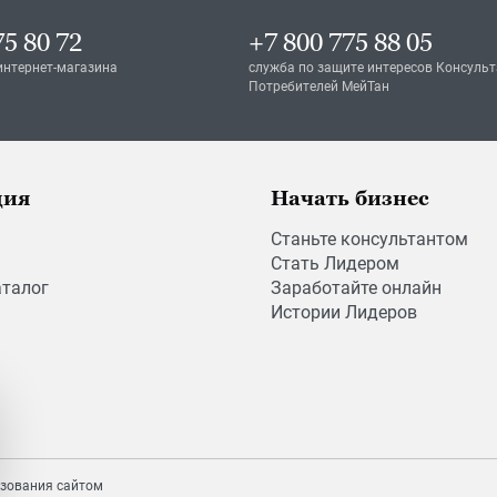
75 80 72
+7 800 775 88 05
интернет-магазина
служба по защите интересов Консульт
Потребителей МейТан
ция
Начать бизнес
Станьте консультантом
Стать Лидером
аталог
Заработайте онлайн
Истории Лидеров
зования сайтом