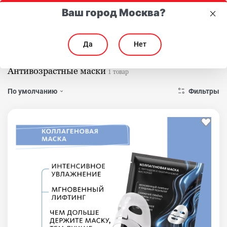
Ваш город Москва?
Да
Нет
Главная
Каталог
Для лица
Маски
Антивозраст
Антивозрастные маски
1 товар
Фильтры
По умолчанию