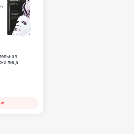
тельная
ожи лица
ну