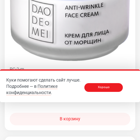
PC-2-m
Крем от морщин для лица с экстрактом овечьей
Куки помогают сделать сайт лучше.
плаценты
Подробнее — в
Политике
Хорошо
конфиденциальности
.
644
В корзину