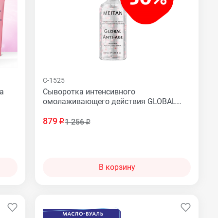
C-1525
а
Сыворотка интенсивного
омолаживающего действия GLOBAL
ANTI-AGE
879
1 256
В корзину