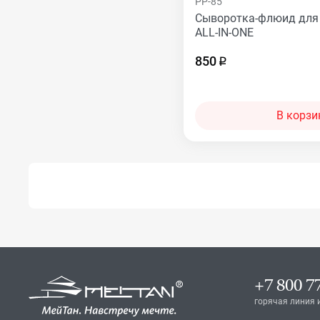
PP-85
Сыворотка-флюид для
ALL-IN-ONE
850
В корзи
+7 800 7
горячая линия 