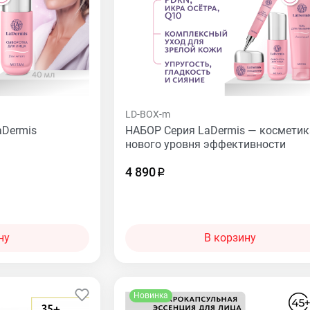
LD-BOX-m
aDermis
НАБОР Серия LaDermis — косметик
нового уровня эффективности
4 890
ну
В корзину
Новинка