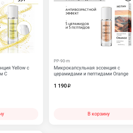
PP-90-m
ция Yellow с
Микрокапсульная эссенция с
м С
церамидами и пептидами Orange
1 190
ну
В корзину