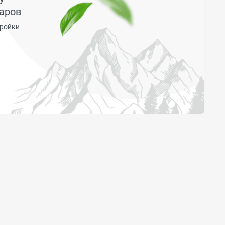
аров
тройки