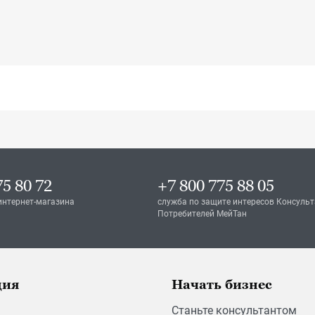
75 80 72
+7 800 775 88 05
интернет-магазина
служба по защите интересов Консульт
Потребителей МейТан
ция
Начать бизнес
Станьте консультантом