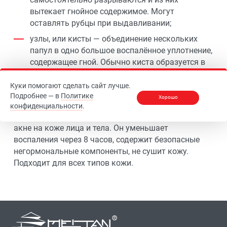
вытекает гнойное содержимое. Могут
оставлять рубцы при выдавливании;
узлы, или кисты — объединение нескольких
папул в одно большое воспалённое уплотнение,
содержащее гной. Обычно киста образуется в
местах скопления воспалений. После кист
всегда остаются рубцы.
Куки помогают сделать сайт лучше.
Подробнее — в
Политике
Хорошо
Анти-акне гель
- средство направленного действия
конфиденциальности
.
для эффективного устранения и профилактики
акне на коже лица и тела. Он уменьшает
воспаления через 8 часов, содержит безопасные
негормональные компоненты, не сушит кожу.
Подходит для всех типов кожи.