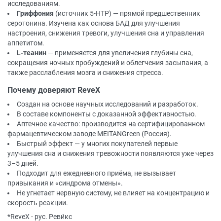
исследованиям.
Гриффония
(источник 5-HTP) — прямой предшественник
серотонина. Изучена как основа БАД для улучшения
настроения, снижения тревоги, улучшения сна и управления
аппетитом.
L-теанин
— применяется для увеличения глубины сна,
сокращения ночных пробуждений и облегчения засыпания, а
также расслабления мозга и снижения стресса.
Почему доверяют ReveX
Создан на основе научных исследований и разработок.
В составе компоненты с доказанной эффективностью.
Аптечное качество: производится на сертифицированном
фармацевтическом заводе MEITANGreen (Россия).
Быстрый эффект — у многих покупателей первые
улучшения сна и снижения тревожности появляются уже через
3–5 дней.
Подходит для ежедневного приёма, не вызывает
привыкания и «синдрома отмены».
Не угнетает нервную систему, не влияет на концентрацию и
скорость реакции.
*ReveX - рус. Реви́кс