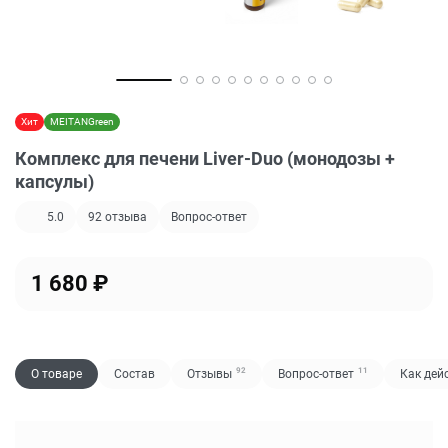
Хит
MEITANGreen
Комплекс для печени Liver-Duo (монодозы +
капсулы)
5.0
92
отзыва
Вопрос-ответ
1 680
₽
92
11
О товаре
Состав
Отзывы
Вопрос-ответ
Как дей