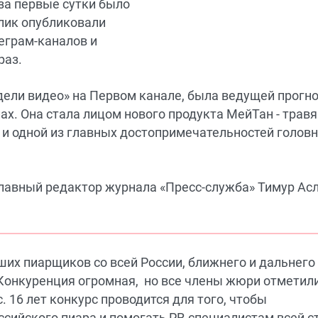
 за первые сутки было
олик опубликовали
еграм-каналов и
раз.
дели видео» на Первом канале, была ведущей прогн
х. Она стала лицом нового продукта МейТан - травя
 и одной из главных достопримечательностей голов
лавный редактор журнала «Пресс-служба» Тимур Ас
их пиарщиков со всей России, ближнего и дальнего
Конкуренция огромная, но все члены жюри отметили
. 16 лет конкурс проводится для того, чтобы
ссийского пиара и помогать PR-специалистам всей 