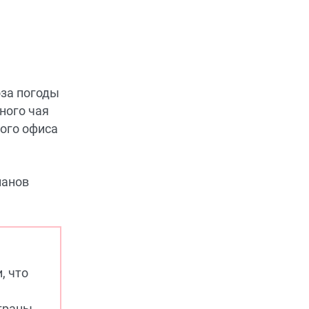
оза погоды
ного чая
ного офиса
ланов
, что
страны