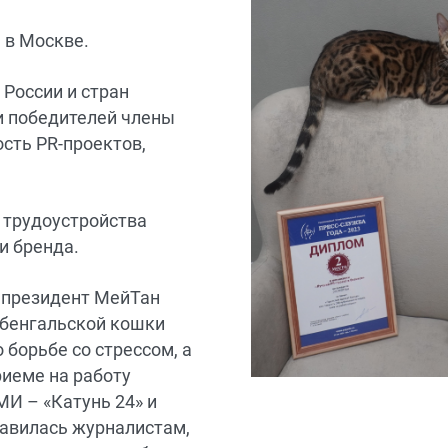
 в Москве.
 России и стран
и победителей члены
сть PR-проектов,
 трудоустройства
и бренда.
, президент МейТан
 бенгальской кошки
 борьбе со стрессом, а
риеме на работу
И – «Катунь 24» и
равилась журналистам,