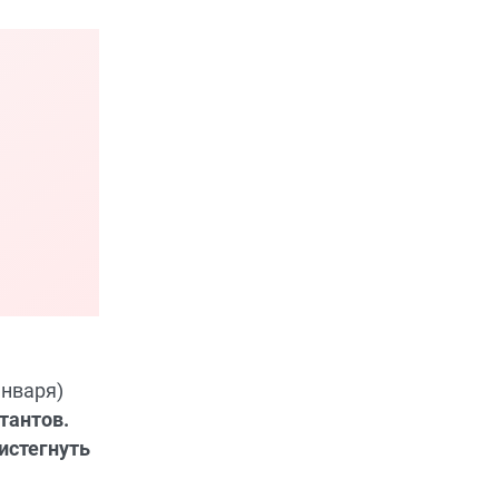
января)
тантов.
истегнуть