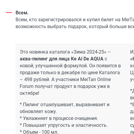
Всем.
Всем, кто зарегистрировался и купил билет на MeiT
возможность выбрать подарок, который больше все
Это новинка каталога «Зима 2024-25» –
И
аква-пилинг для лица Ke Ai De AQUA
с
«
новой, улучшенной формулой. Он появится в
к
продаже только в декабре по цене Каталога
Ц
– 498 рублей. А участники MeiTan Online
у
Forum получат продукт в подарок уже в
*
октябре!
в
* Пилинг отшелушивает, выравнивает и
*
обновляет кожу.
д
* Увлажняет в процессе очищения.
е
* Повышает упругость и эластичность.
с
* Объем - 100 мл.
л