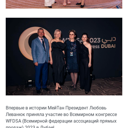
Впервые в истории МейТан Президент Любовь
Леванюк приняла участие во Всемирном конгрессе
WFDSA (Всемирной федерации ассоциаций прямых
продаж) 2023 в Дубае!