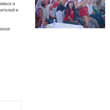
ливых и
рителей и
ивное