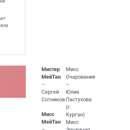
не
ает
няла
Мистер
Мисс
МейТан
Очарование
–
–
Сергей
Юлия
Сотников
Пастухова
(г.
Мисс
Курган)
МейТан
Мисс
–
Эрудиция