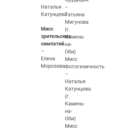
Наталья
–
Катунцева
Татьяна
Мигунова
Мисс
(г.
зрительских
Камень-
симпатий
на-
–
Оби)
Елена
Мисс
Морозова
Фотогеничность
–
Наталья
Катунцева
(г.
Камень-
на-
Оби)
Мисс