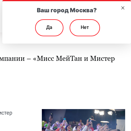
Ваш город Москва?
EN
Да
Нет
омпании – «Мисс МейТан и Мистер
истер