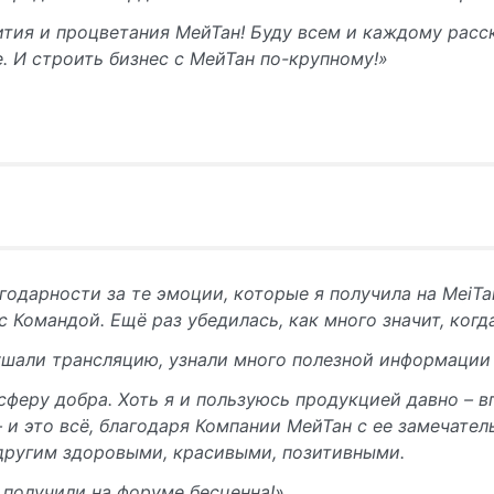
тия и процветания МейТан! Буду всем и каждому расск
. И строить бизнес с МейТан по-крупному!»
годарности за те эмоции, которые я получила на MeiTan
с Командой. Ещё раз убедилась, как много значит, ко
шали трансляцию, узнали много полезной информации
феру добра. Хоть я и пользуюсь продукцией давно – в
– и это всё, благодаря Компании МейТан с ее замечат
другим здоровыми, красивыми, позитивными.
получили на форуме бесценна!»