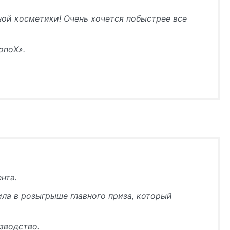
ной косметики! Очень хочется побыстрее все
ronoX».
нта.
ила в розыгрыше главного приза, который
зводство.