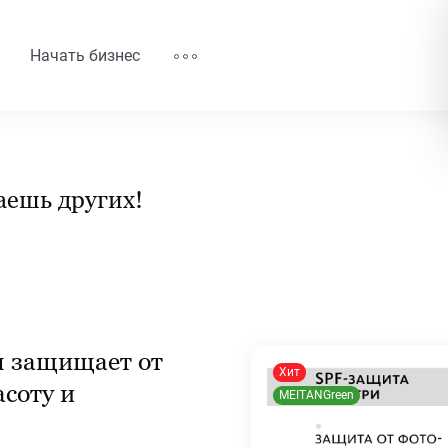
Начать бизнес
аешь других!
я защищает от
Хит
асоту и
MEITANGreen