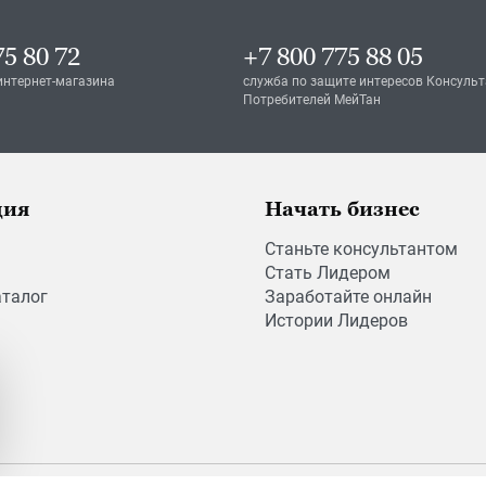
75 80 72
+7 800 775 88 05
интернет-магазина
служба по защите интересов Консульт
Потребителей МейТан
ция
Начать бизнес
Станьте консультантом
Стать Лидером
аталог
Заработайте онлайн
Истории Лидеров