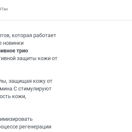
йТан
тов, которая работает
е новинки
ивное трио
ивной защиты кожи от
лы, защищая кожу от
амина C стимулируют
ость кожи,
нимизировать
процессе регенерации