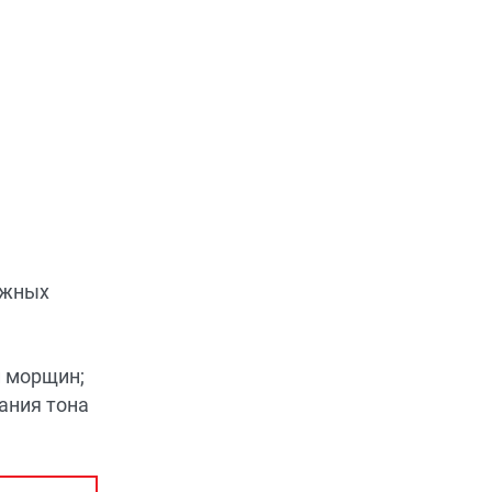
ожных
и морщин;
ания тона