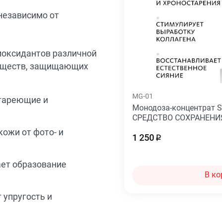
 независимо от
иоксидантов различной
веществ, защищающих
MG-01
стареющие и
Монодоза-концентрат 
СРЕДСТВО СОХРАНЕН
кожи от фото- и
1 250
ает образование
В ко
 упругость и