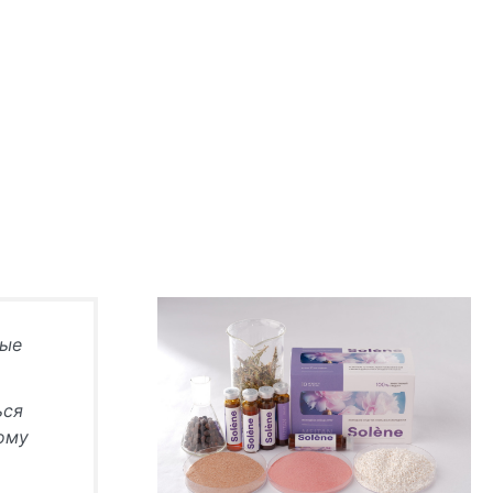
ные
ься
тому