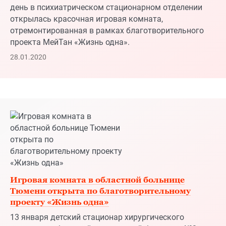
Игровая комната в областной больнице
Тюмени открыта по благотворительному
проекту «Жизнь одна»
13 января детский стационар хирургического
отделения областной клинической больницы №2 в
Тюмени озарился светом детских улыбок. Именно в
этот день в больнице была открыта яркая игровая
комната – подарок от благотворительного проекта
Компании МейТан «Жизнь одна».