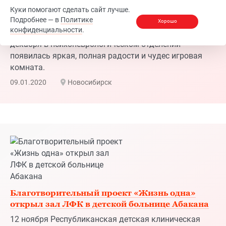
комната.
Куки помогают сделать сайт лучше.
09.01.2020
Новосибирск
Подробнее — в
Политике
Хорошо
конфиденциальности
.
Благотворительный проект «Жизнь одна»
открыл зал ЛФК в детской больнице Абакана
12 ноября Республиканская детская клиническая
больница в столице Хакасии озарилась светом
детских улыбок – именно в этот день долгожданный
зал лечебной физкультуры принял свой первых
пациентов. Новая яркая комната для реабилитации
детей появилась в больнице благодаря
благотворительному проекту Компании МейТан