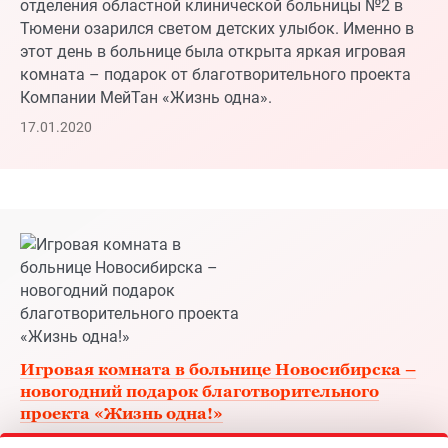
17.01.2020
Игровая комната в больнице Новосибирска –
новогодний подарок благотворительного
проекта «Жизнь одна!»
От Нового года, пожалуй, каждый ждёт ощущения
праздника и чудес. Надежды на чудо пациентов
городской детской клинической больницы скорой
помощи Новосибирска оказались не напрасны: 27
декабря в психоневрологическом отделении
появилась яркая, полная радости и чудес игровая