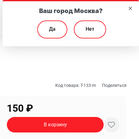
Ваш город Москва?
EN
Да
Нет
Код товара:
T-133-m
Поделиться
150
₽
В корзину