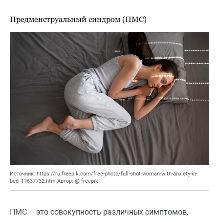
Предменструальный синдром (ПМС)
Источник: https://ru.freepik.com/free-photo/full-shot-woman-with-anxiety-in-
bed_17637732.htm Автор: @ freepik
ПМС – это совокупность различных симптомов,