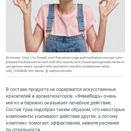
Источник: https://ru.freepik.com/free-photo/yoga-and-meditation-concept-calm-
pleased-freckled-woman-with-soft-skin-stands-with-closed-eyes-spreads-hands-in-
zen-gesture-wears-casual-t-shirt-and-denim-overalls-isolated-over-white-
wall_12204636.htm Автор: @ wayhomestudio
В составе продукта не содержится искусственных
красителей и ароматизаторов. «ФемиВеда» очень
мягко и бережно оказывает лечебное действие.
Состав трав подобран таким образом, что некоторые
компоненты усиливают действие других, а потому
комплекс помогает эффективнее, нежели растения
по отдельности.