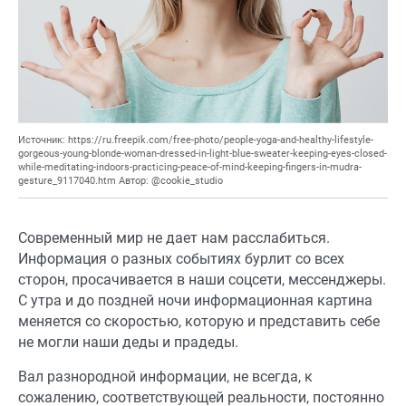
Источник: https://ru.freepik.com/free-photo/people-yoga-and-healthy-lifestyle-
gorgeous-young-blonde-woman-dressed-in-light-blue-sweater-keeping-eyes-closed-
while-meditating-indoors-practicing-peace-of-mind-keeping-fingers-in-mudra-
gesture_9117040.htm Автор: @cookie_studio
Современный мир не дает нам расслабиться.
Информация о разных событиях бурлит со всех
сторон, просачивается в наши соцсети, мессенджеры.
С утра и до поздней ночи информационная картина
меняется со скоростью, которую и представить себе
не могли наши деды и прадеды.
Вал разнородной информации, не всегда, к
сожалению, соответствующей реальности, постоянно