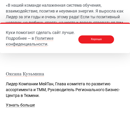
«В нашей команде налаженная система обучения,
взаимодействие, позитив и неуемная энергия. Я выросла как
Лидер за эти годы и очень этому рада! Если ты позитивный
человек, не любишь стоять на месте и довольствоваться тем,
что есть, если у тебя много желаний, присоединяйся к моей
Куки помогают сделать сайт лучше.
команде!»
Подробнее — в
Политике
Хорошо
Узнать больше
конфиденциальности
.
Оксана Кузьмина
Лидер Компании МейТан, Глава комитета по развитию
ассортимента и ТММ, Руководитель Регионального Бизнес-
Центра в Тюмени.
Узнать больше