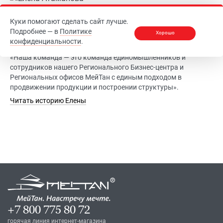
Елена Атаманова
Куки помогают сделать сайт лучше.
Региональный Бизнес-Эксперт, Новокузнецк
Подробнее — в
Политике
Хорошо
конфиденциальности
.
В КОМПАНИИ С ЯНВАРЯ 2004
«Наша команда — это команда единомышленников и
сотрудников нашего Регионального Бизнес-центра и
Региональных офисов МейТан с единым подходом в
продвижении продукции и построении структуры».
Читать историю Елены
+7 800 775 80 72
горячая линия интернет-магазина