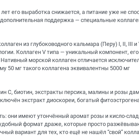
 лет его выработка снижается, а питание уже не спо
я дополнительная поддержка — специальные коллаг
лаген из глубоководного кальмара (Перу) I, II, III и 
огии. Коллаген V типа — уникальный компонент, его
 Нативный морской коллаген отличается исключите
му 50 мг такого коллагена эквивалентны 5000 мг
ин C, биотин, экстракты персика, малины и розы да
включён экстракт диоскореи, богатый фитоэстроген
: они имеют утончённый аромат розы и кисло-слад
 а удобный формат драже, которые просто разжёвыва
чный вариант для тех, кто ещё не нашёл “свой” колл