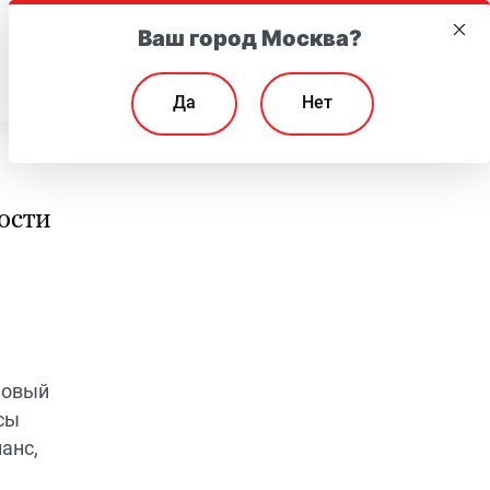
Ваш город Москва?
EN
Да
Нет
ости
новый
сы
анс,