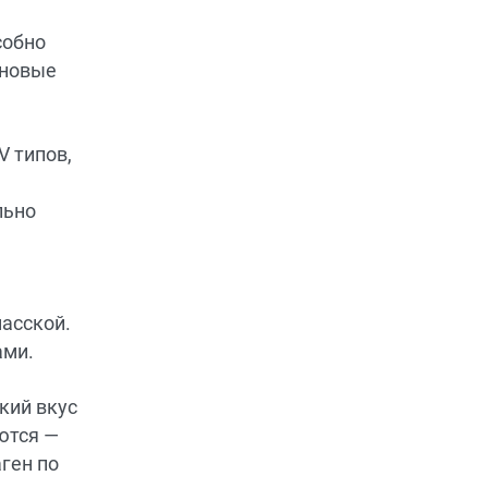
собно
еновые
V типов,
льно
масской.
ами.
кий вкус
ются —
аген по