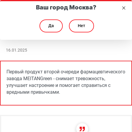
Ваш город Москва?
Да
Нет
Компания МейТан расширила собственное производство на Алтае
Компания МейТан расширила собственное произво
16.01.2025
Первый продукт второй очереди фармацевтического
завода MEITANGreen - снимает тревожность,
улучшает настроение и помогает справиться с
вредными привычками.