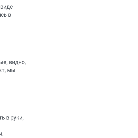
 виде
сь в
ые, видно,
кт, мы
ь в руки,
и.