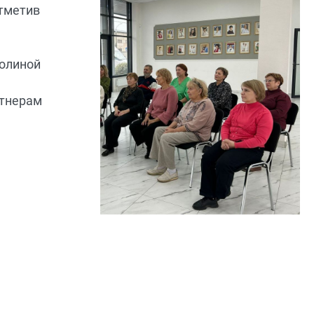
отметив
Полиной
ртнерам