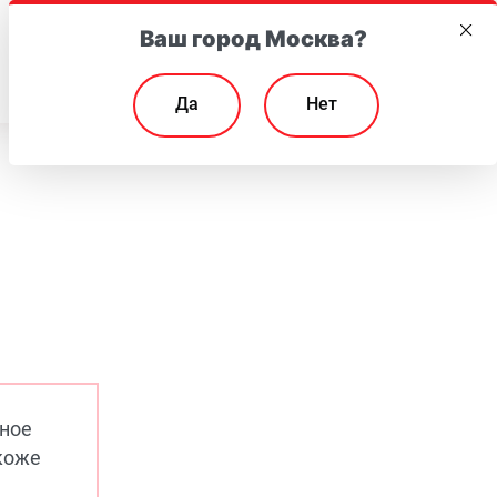
Ваш город Москва?
EN
Да
Нет
ьное
 коже