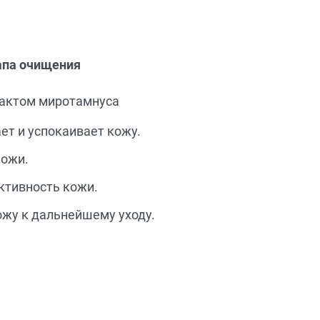
апа очищения
рактом миротамнуса
ет и успокаивает кожу.
кожи.
ктивность кожи.
ожу к дальнейшему уходу.