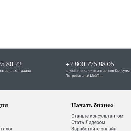
75 80 72
+7 800 775 88 05
интернет-магазина
служба по защите интересов Консульт
Потребителей МейТан
ция
Начать бизнес
Станьте консультантом
Стать Лидером
аталог
Заработайте онлайн