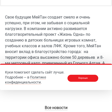
Свое будущее МейТан создает смело и очень
успешно, при этом, не забывая о социальной
нагрузке. В компании активно развивается
благотворительный проект «Жизнь Одна» по
созданию в детских больницах игровых комнат,
учебных классов и залов ЛФК. Кроме того, МейТан
вносит вклад в благоустройство города: на
территории офиса высажено более 50 деревьев и 8-
ми метровый кедр, привезенный из Горного Алтая. А
вход в офис украшает живописный розарий и
Куки помогают сделать сайт лучше.
сортовая клубника. Недаром говорят, что если
Подробнее — в
Политике
Хорошо
создать вокруг себя красоту, то появляется желание
конфиденциальности
.
полноценно жить, работать и творить!
Все новости