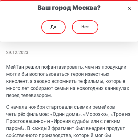
Ваш город Москва?
Да
Нет
Продукция МейТан – в известных новогодних фильмах!
Продукция МейТан – в известных новогодних фил
29.12.2023
МейТан решил пофантазировать, чем из продукции
могли бы воспользоваться герои известных
кинолент, а заодно вспомнить те фильмы, которые
много лет собирают семьи на новогодних каникулах
перед телевизором.
С начала ноября стартовали съемки ремейков
четырёх фильмов: «Один дома», «Морозко», «Трое из
Простоквашино» и «Ирония судьбы или с легким
паром!». В каждый фрагмент был внедрен продукт
собственного производства, который мог бы