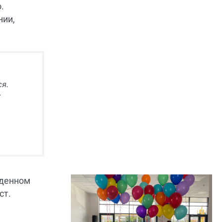
.
нии,
я.
х
еденном
ст.