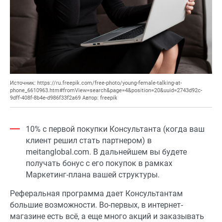
Источник: https://ru.freepik.com/free-photo/young-female-talking-at-
phone_6610963.htm#fromView=search&page=4&position=20&uuid=2743d92c-
9dff-408f-8b4e-d986f33f2a69 Автор: freepik
10% с первой покупки Консультанта (когда ваш
клиент решил стать партнером) в
meitanglobal.com. В дальнейшем вы будете
получать бонус с его покупок в рамках
Маркетинг-плана вашей структуры.
Реферальная программа дает Консультантам
большие возможности. Во-первых, в интернет-
магазине есть всё, а еще много акций и заказывать