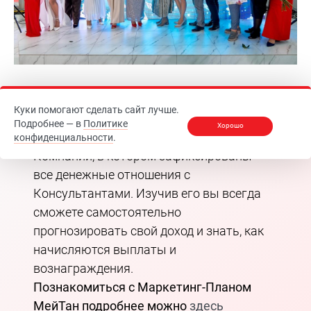
Куки помогают сделать сайт лучше.
Примечание: Маркетинг-План – это
Подробнее — в
Политике
Хорошо
главный финансовый документ
конфиденциальности
.
Компании, в котором зафиксированы
все денежные отношения с
Консультантами. Изучив его вы всегда
сможете самостоятельно
прогнозировать свой доход и знать, как
начисляются выплаты и
вознаграждения.
Познакомиться с Маркетинг-Планом
МейТан подробнее можно
здесь