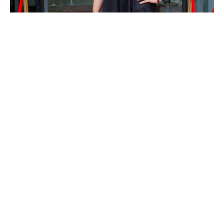
Компании на Алтай, я начала прокачивать свои
навыки в МейТан, открыла Start Point и через
некоторое время арендовала помещение под Офис.
Теперь я могу здесь проводить мероприятия, мастер-
классы, приглашаю в гости Наставников.
Для того, чтобы строить бизнес в селе – нужно
терпение, потому что люди долго
«присматриваются», «приспрашиваются»: ко мне, к
продукту, к Компании.
Я постоянно учусь и развиваюсь, езжу на День
рождения Компании, региональные мероприятия. Я
не стою на месте, постоянно посещаю обучающие
семинары, марафоны, школы. Я этим живу и люблю
общение с успешными людьми, у них многому
учишься и заряжаешься положительными эмоциями,
появляется мотивация на новые действия и менять
что-то в жизни.
Люди это видят и начинают понимать, что ко мне