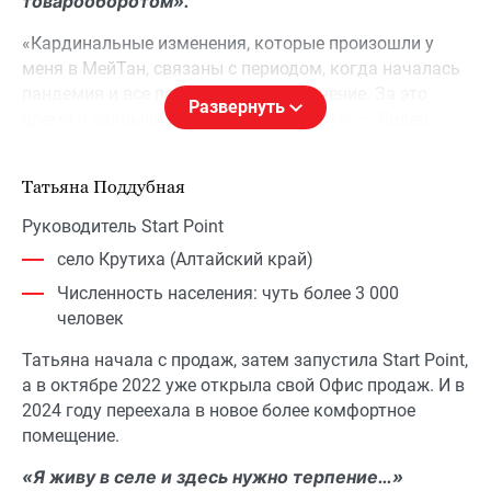
товарооборотом».
«Кардинальные изменения, которые произошли у
меня в МейТан, связаны с периодом, когда началась
пандемия и все пошли в онлайн-обучение. За это
Развернуть
время я закрыла свой лидерский статус – Лидер-
Директор. И сейчас Команда растет у меня каждый
день.
Татьяна Поддубная
Благодаря Компании, я расширила свои территории и
Руководитель Start Point
побывала уже во многих, новых для меня, городах. И
село Крутиха (Алтайский край)
поняла, что мне очень нравится работать в
небольших населенных пунктах, потому что, как
Численность населения: чуть более 3 000
правило, там близкое, тесное общение: многие знают
человек
друг про друга и даже если не знают, то слышали.
Татьяна начала с продаж, затем запустила Start Point,
Это помогает в бизнесе.
а в октябре 2022 уже открыла свой Офис продаж. И в
Мои Консультанты работают в разных городах и
2024 году переехала в новое более комфортное
селах. Есть даже необычный формат – квартирник.
помещение.
За годы работы я поняла, что если населенный пункт
«Я живу в селе и здесь нужно терпение…»
далеко, надо находить таких же сильных,