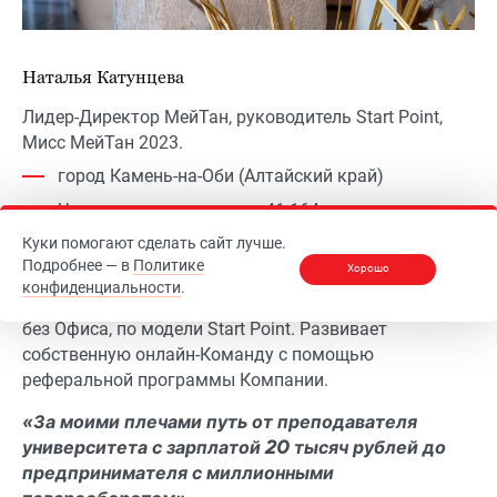
Наталья Катунцева
Лидер-Директор МейТан, руководитель Start Point,
Мисс МейТан 2023.
город Камень-на-Оби (Алтайский край)
Численность населения: 41 164 человек
Куки помогают сделать сайт лучше.
До МейТан Наталья работала учителем истории.
Подробнее — в
Политике
Хорошо
Уйдя с работы по семейным обстоятельствам, она
конфиденциальности
.
смогла построить бизнес в провинциальном городе –
без Офиса, по модели Start Point. Развивает
собственную онлайн-Команду с помощью
реферальной программы Компании.
«За моими плечами путь от преподавателя
университета с зарплатой 20 тысяч рублей до
предпринимателя с миллионными