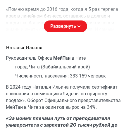
«Помню время до 2016 года, когда я 5 раз терпела
крах в линейном бизнесе, оставаясь в долгах и
кредитах. А я очень хотела стать хозяйкой своей
Развернуть
жизни и иметь свою историю развития. И самым
правильным решением было выбрать Компанию
МейТан в качестве бизнес-партнера. За семь лет
Наталья Ильина
случилось все, к чему мы так долго и безрезультатно
шли раньше. Теперь мы много путешествуем,
Руководитель Офиса
МейТан
в Чите
совмещаем отдых и работу. Благодаря продукции
город Чита (Забайкальский край)
МейТан я победила серьезное заболевание.
Численность населения: 333 159 человек
Похудела, стала выглядеть моложе и нравиться себе.
Но самое главное – мы вернули себе уверенность в
В 2024 году Наталья Ильина получила сертификат
будущем.
признания в номинации «Лидеры по приросту
продаж». Оборот Официального представительства
Компания МейТан стала образом нашей жизни.
МейТан в Чите за один год вырос на 34%.
Сегодня мы расширяем свою Команду
Консультантами на новых территориях. C
«За моими плечами путь от преподавателя
федеральным проектом «Уездный бизнес» наши
университета с зарплатой 20 тысяч рублей до
ежедневные действия по популяризации бренда