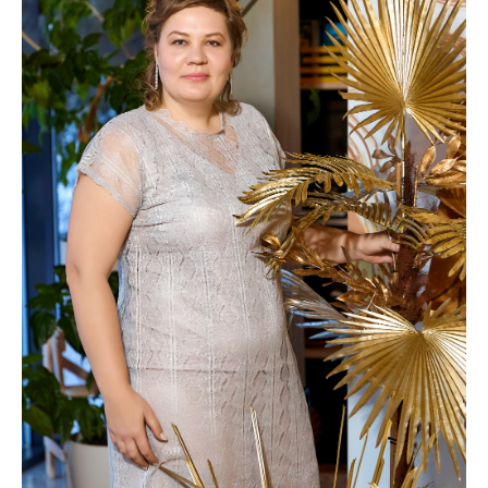
Мои девочки, которые настроены на свой бизнес с
МейТан, конечно, знают про федеральный проект
«Уездный бизнес» и такие выездные мероприятия
помогают им расширять свою Команду, наращивать
аудиторию в соцсетях и клиентских чатах.
Я ни разу не пожалела, что ушла из найма!
В сетевом я получаю в разы больше и это не только
про деньги: это другой мир, другие возможности,
другая жизнь! И она мне очень нравится».