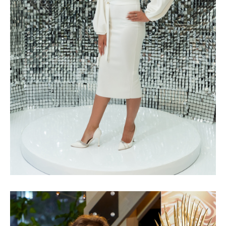
офиса – Региональный Бизнес-Центр! (для
непосвященных: для этого статуса нужно преодолеть
рубеж миллионного товарооборота за месяц).
Моя миссия — помочь людям не только в ведении
бизнеса, но и в сохранении здоровья и достижении
благополучия.
Моя цель, чтобы хотя бы 1% населения
Забайкальского края знал о том, что такое МейТан и
где расположен Офис Компании в Чите.
В теплое время года со своей Командой мы
стараемся планировать хотя бы одно мероприятие в
месяц. У меня уже сложилась группа девчонок, кто
постоянно ездит со мной. Обычно на выезде мы
разделяемся и создаем четыре площадки: продукты
собственного производства MEITANGreen, серии
DOCTOR VAN TAO и INDO MEDICA, продукты для
красоты.