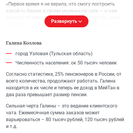
«Первое время я не верила, что смогу построить
какой-то бизнес в своем маленьком селе — к нам
доехать-то можно не в любое время года! Да, могу
Развернуть
продавать по мелочам, закрывать сиюминутные
потребности, но о чем-то серьезном — нет, даже не
думала. До тех пор, пока не приехала на семинар в
Галина Козлова
Барнаул и не увидела, как награждают людей из
сельской местности за очень высокие статусы.
город Узловая (Тульская область)
Помню, подумала тогда: да, их населенные пункты
Численность населения: ок 50 тысяч человек
чуть больше, чем мой, не такие удаленные от
региональных центров, но зато у меня характер
Согласно статистике, 25% пенсионеров в России, от
настырный, значит, тоже смогу!
всего количества, продолжают работать. Галина
находится в их числе и теперь ее доход в МейТан в
И это решение меня взбодрило, я начала двигаться. А
два раза превышает размер пенсии.
когда начинаешь двигаться, возможности приходят.
Сильная черта Галины – это ведение клиентского
Первые клиенты - это моё ближайшее окружение.
чата. Ежемесячная сумма заказов может
Работала по “Списку 100” — писала портрет
варьироваться – 80 тысяч рублей, 120 тысяч рублей
ключевого человека и обзванивала список. Потом
и т.д.
холодные контакты, ходила с каталогами, с