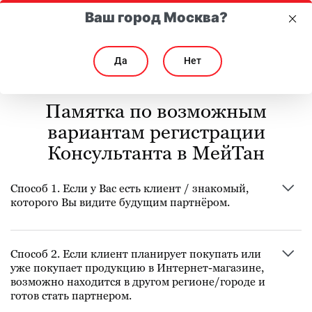
Ваш город Москва?
Да
Нет
Назад
Памятка по возможным
вариантам регистрации
Консультанта в МейТан
Способ 1. Если у Вас есть клиент / знакомый,
которого Вы видите будущим партнёром.
Направьте ему прямую ссылку на регистрацию.
Способ 2. Если клиент планирует покупать или
Потенциальному партнеру не придется вводить номер
уже покупает продукцию в Интернет-магазине,
контракта – он будет заполнен автоматически. После
возможно находится в другом регионе/городе и
регистрации Консультант не будет участником
готов стать партнером.
реферальной программы. Ведомость будет как у