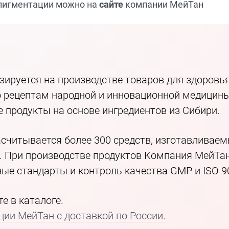
 пигментации можно на
сайте
компании МейТан
ируется на производстве товаров для здоровья
 рецептам народной и инновационной медицины 
 продукты на основе ингредиентов из Сибири.
асчитывается более 300 средств, изготавливае
й. При производстве продуктов Компания МейТа
ые стандарты и контроль качества GMP и ISO 9
е в каталоге.
ии МейТан с доставкой по России
.