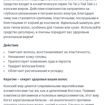
Средство входит в косметическую серию Tai Tai («Тай Тай») с
конским жиром. Действие компонентов направлено на
глубокое увлажнение и питание волос изнутри, благодаря
чему они становятся крепкими, эластичными, послушными и
блестящими от корней до кончиков. Идеальный шампунь для
всех типов волос, особенно для тонких или сухих. Используйте
средство регулярно, и локоны порадуют вас здоровым
роскошным видом!
Действие
Смягчает волосы, восстанавливает их эластичность;
Увлажняет кожу головы;
Препятствует появлению зуда и перхоти;
Придает волосам блеск;
Облегчает расчесывание и укладку.
Кератин – секрет здоровья ваших волос
Конский жир ценится современными европейскими
косметологами так же, как и целителями Востока. Помимо
комплекса витаминов и полезных микроэлементов, этот жир
богат кератиновым белком – из аналогичного протеина
строится структура волос, ногтей и кожи. Однако он имеет