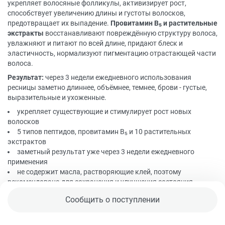
укрепляет волосяные фолликулы, активизирует рост,
способствует увеличению длины и густоты волосков,
предотвращает их выпадение.
Провитамин В₅ и растительные
экстракты
восстанавливают повреждённую структуру волоса,
увлажняют и питают по всей длине, придают блеск и
эластичность, нормализуют пигментацию отрастающей части
волоса.
Результат:
через 3 недели ежедневного использования
ресницы заметно длиннее, объёмнее, темнее, брови - густые,
выразительные и ухоженные.
укрепляет существующие и стимулирует рост новых
волосков
5 типов пептидов, провитамин В₅ и 10 растительных
экстрактов
заметный результат уже через 3 недели ежедневного
применения
не содержит масла, растворяющие клей, поэтому
рекомендована для сохранения и улучшения состояния
собственных ресниц при ношении нарощенных
Сообщить о поступлении
Способ применения