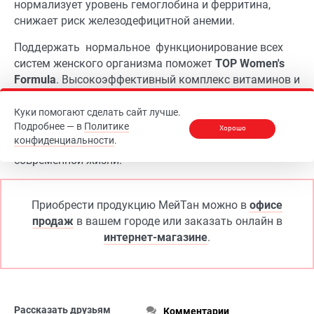
нормализует уровень гемоглобина и ферритина,
снижает риск железодефицитной анемии.
Поддержать нормальное функционирование всех
систем женского организма поможет
TOP Women's
Formula
. Высокоэффективный комплекс витаминов и
минералов с экстрактами корня женьшеня,
виноградных косточек, клюквы и листьев гинкго
Куки помогают сделать сайт лучше.
Подробнее — в
Политике
билоба разработан специально с учётом
Хорошо
конфиденциальности
.
особенностей женского организма и высокого темпа
современной жизни.
Приобрести продукцию МейТан можно в
офисе
продаж
в вашем городе или заказать онлайн в
интернет-магазине
.
Рассказать друзьям
Комментарии