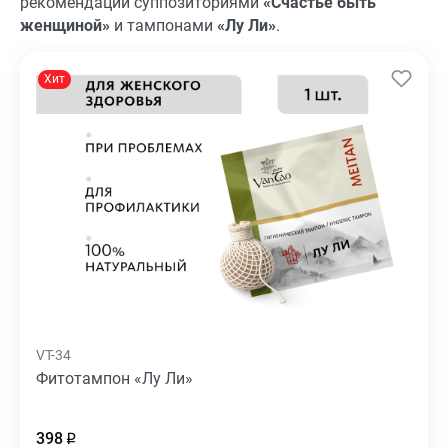
рекомендации суппозиториями
«Счастье быть
женщиной»
и тампонами
«Лу Ли»
.
Хит
VT-34
Фитотампон «Лу Ли»
398