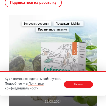
Подписаться на рассылку
Вопросы здоровья
Продукция МейТан
Правильное питание
Куки помогают сделать сайт лучше.
Как улучшить память и работу
Подробнее — в
Политике
Хорошо
мозга взрослому человеку:
конфиденциальности
.
упражнения, средства и советы
22.08.2024